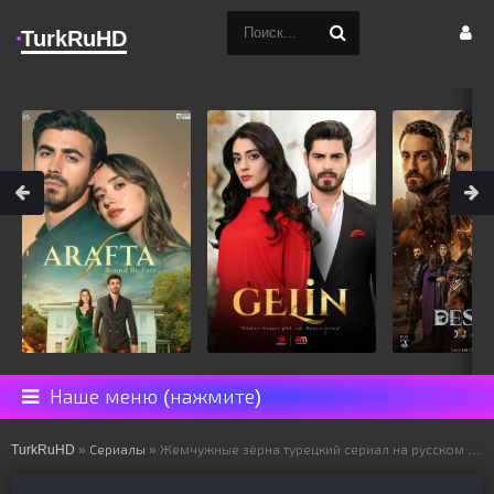
TurkRuHD
Наше меню (нажмите)
TurkRuHD
»
Сериалы
» Жемчужные зёрна турецкий сериал на русском языке все серии смотреть онлайн бесплатно подряд