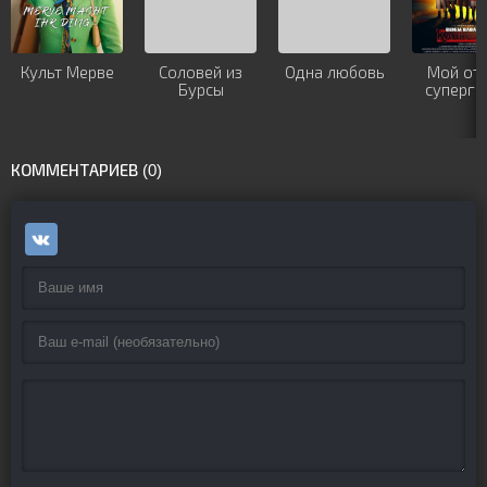
Культ Мерве
Соловей из
Одна любовь
Мой оте
Бурсы
суперге
КОММЕНТАРИЕВ (0)