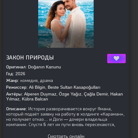
[is-parent]
[/is-parent]
ЗАКОН ПРИРОДЫ
Оригинал:
Doğanın Kanunu
Год:
2026
Жанр:
комедия, драма
Режиссер:
Ali Bilgin, Beste Sultan Kasapoğulları
Актёры:
Alperen Duymaz, Özge Yağız, Çağla Demir, Hakan
Yılmaz, Kübra Balcan
Описание:
История разворачивается вокруг Ямана,
который подаёт заявку на работу в холдинге «Караман»,
но получает отказ… и Доги — дочери владельца
компании. Спустя 5 лет их пути вновь пересекаются,
Смотреть онлайн