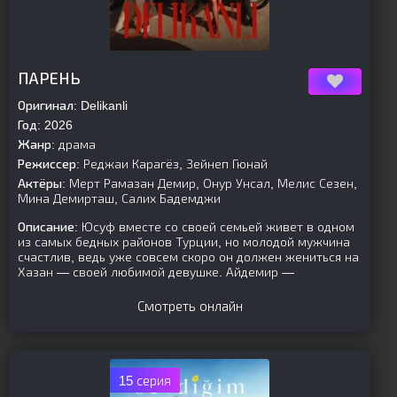
[is-parent]
[/is-parent]
ПАРЕНЬ
Оригинал:
Delikanli
Год:
2026
Жанр:
драма
Режиссер:
Реджаи Карагёз, Зейнеп Гюнай
Актёры:
Мерт Рамазан Демир, Онур Унсал, Мелис Сезен,
Мина Демирташ, Салих Бадемджи
Описание:
Юсуф вместе со своей семьей живет в одном
из самых бедных районов Турции, но молодой мужчина
счастлив, ведь уже совсем скоро он должен жениться на
Хазан — своей любимой девушке. Айдемир —
Смотреть онлайн
15 серия