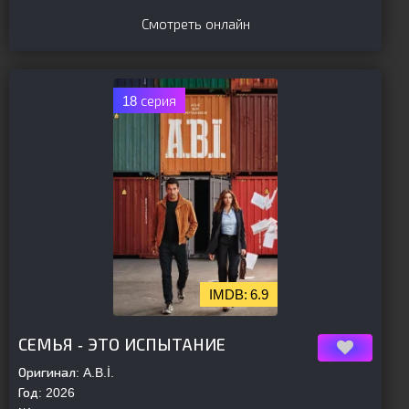
Смотреть онлайн
18 серия
6.9
[is-parent]
[/is-parent]
СЕМЬЯ - ЭТО ИСПЫТАНИЕ
Оригинал:
A.B.İ.
Год:
2026