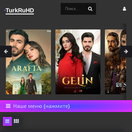
TurkRuHD
Наше меню (нажмите)