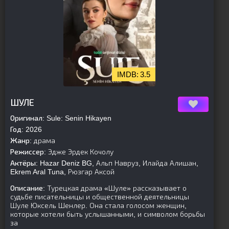
3.5
[is-parent]
[/is-parent]
ШУЛЕ
Оригинал:
Sule: Senin Hikayen
Год:
2026
Жанр:
драма
Режиссер:
Эдже Эрдек Кочолу
Актёры:
Hazar Deniz BG, Альп Навруз, Илайда Алишан,
Ekrem Aral Tuna, Рюзгар Аксой
Описание:
Турецкая драма «Шуле» рассказывает о
судьбе писательницы и общественной деятельницы
Шуле Юксель Шенлер. Она стала голосом женщин,
которые хотели быть услышанными, и символом борьбы
за