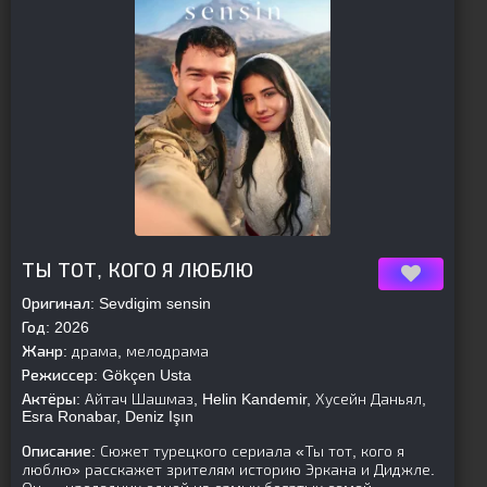
[is-parent]
[/is-parent]
ТЫ ТОТ, КОГО Я ЛЮБЛЮ
Оригинал:
Sevdigim sensin
Год:
2026
Жанр:
драма, мелодрама
Режиссер:
Gökçen Usta
Актёры:
Айтач Шашмаз, Helin Kandemir, Хусейн Даньял,
Esra Ronabar, Deniz Işın
Описание:
Сюжет турецкого сериала «Ты тот, кого я
люблю» расскажет зрителям историю Эркана и Диджле.