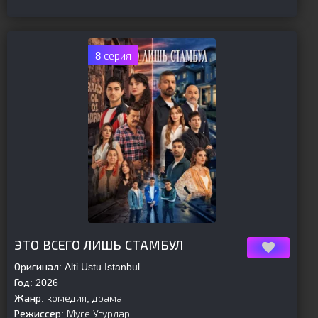
8 серия
[is-parent]
[/is-parent]
ЭТО ВСЕГО ЛИШЬ СТАМБУЛ
Оригинал:
Alti Ustu Istanbul
Год:
2026
Жанр:
комедия, драма
Режиссер:
Муге Угурлар