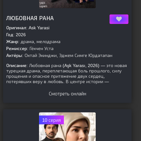
[is-parent]
[/is-parent]
ЛЮБОВНАЯ РАНА
Оригинал:
Ask Yarasi
Год:
2026
Жанр:
драма, мелодрама
Режиссер:
Гёкчен Уста
Актёры:
Октай Экинджи, Эджем Симге Юрдатапан
Описание:
Любовная рана (Aşk Yarası, 2026) — это новая
турецкая драма, переплетающая боль прошлого, силу
прощения и опасное притяжение двух сердец,
потерявших веру в любовь. В центре истории —
Смотреть онлайн
10 серия