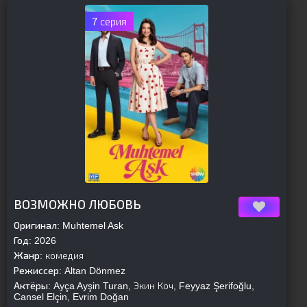
7 серия
[is-parent]
[/is-parent]
ВОЗМОЖНО ЛЮБОВЬ
Оригинал:
Muhtemel Ask
Год:
2026
Жанр:
комедия
Режиссер:
Altan Dönmez
Актёры:
Ayça Ayşin Turan, Экин Коч, Feyyaz Şerifoğlu,
Cansel Elçin, Evrim Doğan