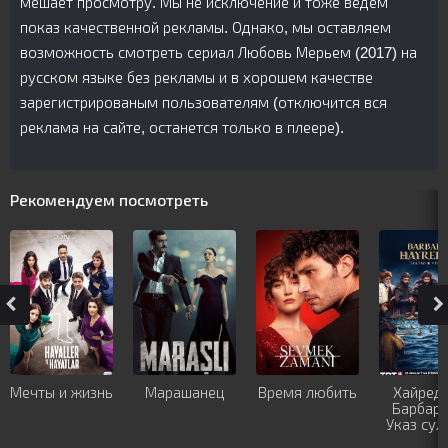
мешает просмотру. Мы не исключение и тоже ведем
показ качественной рекламы. Однако, мы оставляем
возможность смотреть сериал Любовь Мерьем (2017) на
русском языке без рекламы и в хорошем качестве
зарегистрированым пользователям (отключится вся
реклама на сайте, останется только в плеере).
Рекомендуем посмотреть
Мечты и жизнь
Марашанец
Время любить
Хайред
Барбаро
Указ сул