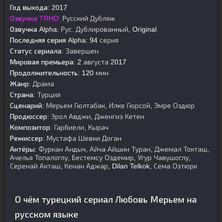
Год выхода:
2017
Озвучка TRHD:
Русский Дубляж
Озвучка Alpha:
Рус. Дублированный, Original
Последняя серия Alpha:
94 серия
Статус сериала:
Завершен
Мировая премьера:
2 августа 2017
Продолжительность:
120 мин
Жанр:
Драма
Страна:
Турция
Сценарий:
Мерьем Гюлтабак, Илке Гюрсой, Эмре Оздюр
Продюссер:
Эрол Авджи, Дженгиз Кетен
Композитор:
Гарбиели, Кырач
Режиссер:
Мустафа Шевки Доган
Актёры:
Фуркан Андыч, Айча Айшин Туран, Джемал Токташ,
Ачелья Топалоглу, Бестемсу Оздемир, Угур Чавушоглу,
Серенай Акташ, Кенан Аджар, Dilan Telkok, Сема Озтюрк
О чём турецкий сериал Любовь Мерьем на
русском языке