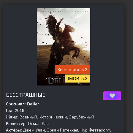
5.2
5.3
[is-parent][/is-parent]
БЕССТРАШНЫЕ
Оригинал:
Deliler
Год:
2018
Жанр:
Военный, Исторический, Зарубежный
Режиссер:
Осман Кая
Актёры:
Джем Учан, Эркан Петеккая, Нур Феттахоглу,