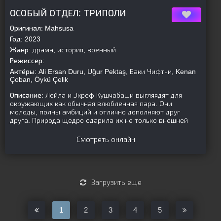
[is-parent]
[/is-parent]
ОСОБЫЙ ОТДЕЛ: ТРИПОЛИ
Оригинал:
Mahsusa
Год:
2023
Жанр:
драма, история, военный
Режиссер:
Актёры:
Ali Ersan Duru, Uğur Pektaş, Баки Чифтчи, Kenan
Çoban, Öykü Çelik
Описание:
Лейла и Экреф Кушчабаши выгляядят для
окружающих как обычная влюбленная пара. Они
молоды, полны амбиций и отлично дополняют друг
друга. Природа щедро одарила их не только внешней
Смотреть онлайн
Загрузить еще
1
2
3
4
5