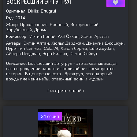
ВОСКРЕСШИЙ ЭРТУГРУЛ
Оригинал:
Dirilis: Ertugrul
Год:
2014
Жанр:
Приключения, Военный, Исторический,
Зарубежный, Драма
Режиссер:
Метин Гюнай, Akif Özkan, Хакан Арслан
Актёры:
Энгин Алтан, Хюлья Дарджан, Дженгиз Джошкун,
Нуреттин Сёнмез, Celal Al, Хакан Серим, Edip Zeydan,
Айберк Пекджан, Эсра Билгич, Осман Сойкут
Описание:
Воскресший Эртугрул - это захватывающая
сага о рождении одного из величайших государств в
истории. В центре сюжета - Эртугрул, легендарный
вождь племени кайы, отважный воин и мудрый
Смотреть онлайн
34 серия