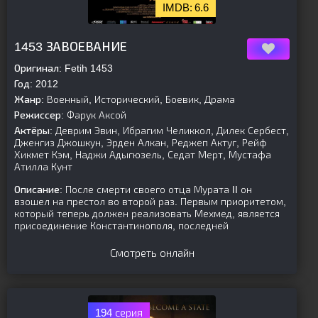
6.6
[is-parent][/is-parent]
1453 ЗАВОЕВАНИЕ
Оригинал:
Fetih 1453
Год:
2012
Жанр:
Военный, Исторический, Боевик, Драма
Режиссер:
Фарук Аксой
Актёры:
Деврим Эвин, Ибрагим Челиккол, Дилек Сербест,
Дженгиз Джошкун, Эрден Алкан, Реджеп Актуг, Рейф
Хикмет Кэм, Наджи Адыгюзель, Седат Мерт, Мустафа
Атилла Кунт
Описание:
После смерти своего отца Мурата II он
взошел на престол во второй раз. Первым приоритетом,
который теперь должен реализовать Мехмед, является
присоединение Константинополя, последней
Смотреть онлайн
194 серия