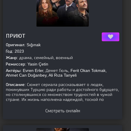
[is-parent]
[/is-parent]
ПРИЮТ
Оригинал:
Sığınak
Год:
2023
Жанр:
драма, семейный, военный
Режиссер:
Yasin Çetin
Актёры:
Evren Erler, Демет Гюль, Ferit Okan Tokmak,
Ahmet Can Doğanbey, Ali Rıza Tanyeli
Описание:
Сюжет сериала рассказывает о людях,
покинувших Турцию ради работы и достойного будущего,
но столкнувшихся со множеством трудностей в чужой
стране. Их жизнь наполнена надеждой, тоской по
Смотреть онлайн