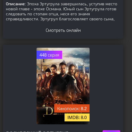
Описание:
Эпоха Эртугрула завершилась, уступив место
новой главе - эпохе Османа. Юный сын Эртугрула готов
следовать по стопам отца, неся его знамя
справедливости. Эртугрул благословляет своего сына,
Смотреть онлайн
448 серия
8.2
8.0
[is-parent]
[/is-parent]