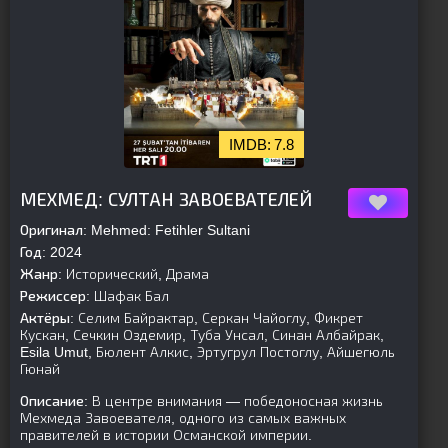
7.8
[is-parent]
[/is-parent]
МЕХМЕД: СУЛТАН ЗАВОЕВАТЕЛЕЙ
Оригинал:
Mehmed: Fetihler Sultani
Год:
2024
Жанр:
Исторический, Драма
Режиссер:
Шафак Бал
Актёры:
Селим Байрактар, Серкан Чайоглу, Фикрет
Кускан, Сечкин Оздемир, Туба Унсал, Синан Албайрак,
Esila Umut, Бюлент Алкис, Эртугрул Постоглу, Айшегюль
Гюнай
Описание:
В центре внимания — победоносная жизнь
Мехмеда Завоевателя, одного из самых важных
правителей в истории Османской империи.