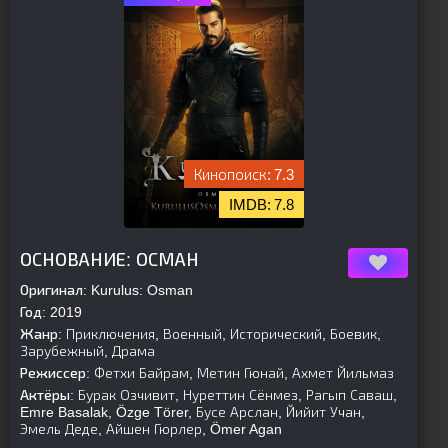
7.3
7.8
[is-parent]
[/is-parent]
ОСНОВАНИЕ: ОСМАН
Оригинал:
Kurulus: Osman
Год:
2019
Жанр:
Приключения, Военный, Исторический, Боевик,
Зарубежный, Драма
Режиссер:
Фетхи Байрам, Метин Гюнай, Ахмет Йильмаз
Актёры:
Бурак Озчивит, Нуреттин Сёнмез, Рагып Саваш,
Emre Basalak, Özge Törer, Бусе Арслан, Йийит Учан,
Эмель Деде, Айшен Гюрлер, Ömer Agan