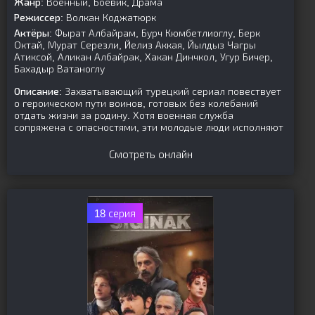
Жанр:
Военный, Боевик, Драма
Режиссер:
Волкан Коджатюрк
Актёры:
Фырат Албайрам, Бурч Кюмбетлиоглу, Берк
Октай, Мурат Серезли, Йелиз Аккая, Йылдыз Чагры
Атиксой, Аликан Албайрак, Хакан Динчкол, Угур Бичер,
Бахадыр Ватаноглу
Описание:
Захватывающий турецкий сериал повествует
о героическом пути воинов, готовых без колебаний
отдать жизни за родину. Хотя военная служба
сопряжена с опасностями, эти молодые люди исполняют
Смотреть онлайн
18 серия