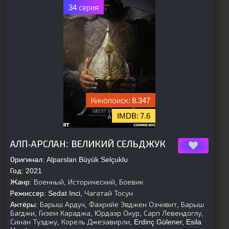
34 серия
8.347
7.6
[is-parent]
[/is-parent]
АЛП-АРСЛАН: ВЕЛИКИЙ СЕЛЬДЖУК
Оригинал:
Alparslan Büyük Selçuklu
Год:
2021
Жанр:
Военный, Исторический, Боевик
Режиссер:
Sedat Inci, Чагатай Тосун
Актёры:
Барыш Ардуч, Фахрийе Эвджен Озчивит, Барыш
Багджи, Гизем Караджа, Юрдаэр Окур, Сарп Левендоглу,
Синан Тузджу, Корель Джезавирли, Erdinç Gülener, Esila