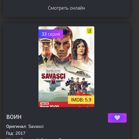
Смотреть онлайн
33 серия
5.9
[is-parent]
[/is-parent]
ВОИН
Оригинал:
Savasci
Год:
2017