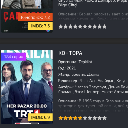
Онур Сайлак, Рожда Демирер, Мерв
Bilge Çiftçi
Описание:
Сериал рассказывает о 
7.2
сложные ситуации. Каждый из них 
сомнениями, пытаясь найти свое ме
7.5
[is-parent]
[/is-parent]
КОНТОРА
184 серия
Оригинал:
Teşkilat
Год:
2021
Жанр:
Боевик, Драма
Режиссер:
Ягыз Алп Акайдын, Кетд
Актёры:
Чаглар Эртугрул, Дениз Бай
Салман, Эзги Шенлер, Нихат Алтынка
Описание:
В 1995 году в Германии 
трагедию для турецкой семьи, чей 
спасли из горящего здания, стал с
6.9