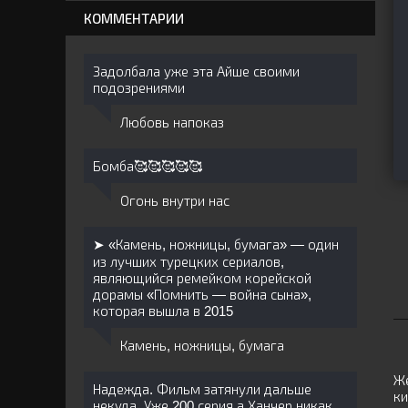
КОММЕНТАРИИ
Задолбала уже эта Айше своими
подозрениями
Любовь напоказ
Бомба🥰🥰🥰🥰🥰
Огонь внутри нас
➤ «Камень, ножницы, бумага» — один
из лучших турецких сериалов,
являющийся ремейком корейской
дорамы «Помнить — война сына»,
которая вышла в 2015
Камень, ножницы, бумага
Же
Надежда. Фильм затянули дальше
ки
некуда. Уже 200 серия а Ханчер никак