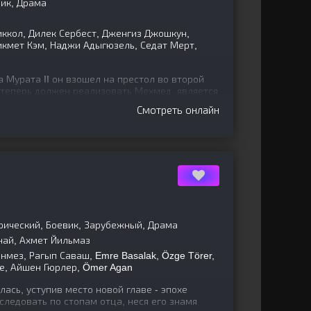
ик, Драма
ккол, Дилек Сербест, Дженгиз Джошкун,
икмет Кэм, Наджи Адыгюзель, Седат Мерт,
 Мурата II он взошел на престол во второй
 теперь должен реализовать Мехмед, является
оследней
Смотреть онлайн
рический, Боевик, Зарубежный, Драма
най, Ахмет Йильмаз
нмез, Рагып Саваш, Emre Basalak, Özge Törer,
де, Айшен Гюрлер, Ömer Agan
ась, уступив место новой главе - эпохе
следовать по стопам отца, неся его знамя