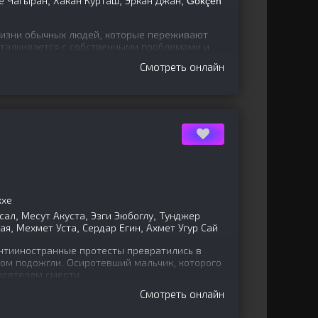
е Чагыран, Хакан Курташ, Эркан Джан, Gökçen
жизни обычных людей, которые переживают
сталкивается с собственными проблемами и
сто в мире. Главный
Смотреть онлайн
жхе
сал, Месут Акуста, Эзги Эюбоглу, Тунджер
я, Мехмет Уста, Сердар Егин, Ахмет Угур Сай
антииностранные протесты превратились в
дом подожгли. Осиротевший мальчик, которого
видетелем смерти
Смотреть онлайн