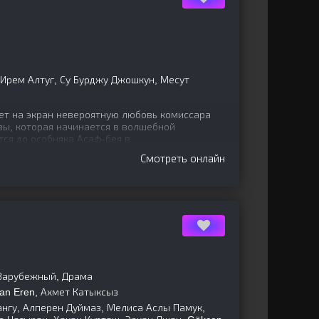
 Ирем Алтуг, Су Бурджу Джошкун, Месут
ет на экран невероятную любовь комиссара
зы, которая начинается в волшебной
ся до особняка Асаф-бея в
Смотреть онлайн
 Зарубежный, Драма
an Eren, Ахмет Катыксыз
ангу, Алперен Дуймаз, Мелиса Аслы Памук,