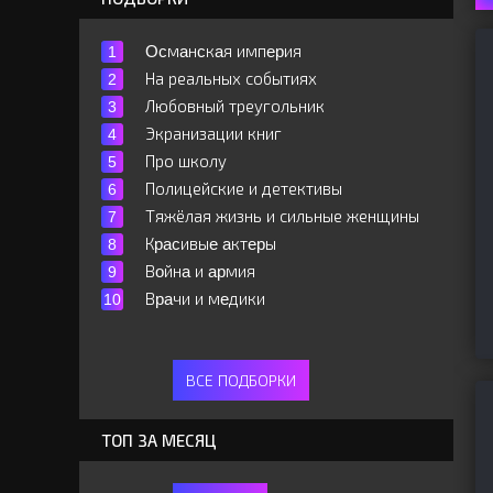
Ocмaнcкaя импepия
На реальных событиях
Любовный треугольник
Экранизации книг
Про школу
Полицейские и детективы
Тяжёлая жизнь и сильные женщины
Кpacивыe aктepы
Вoйнa и apмия
Вpaчи и мeдики
ВСЕ ПОДБОРКИ
ТОП ЗА МЕСЯЦ