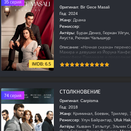
35 серия
Оригинал:
Bir Gece Masali
Год:
2024
Жанр:
Драма
Режиссер:
Актёры:
Бурак Дениз, Гюркан Уйгун,
Акуста, Рючхан Чалышкур
Описание:
«Ночная сказка» перенес
Махира и девушки из Йорука Канфе
атмосфере Памуккале и продолжает
6.5
[is-parent]
[/is-parent]
СТОЛКНОВЕНИЕ
74 серия
Оригинал:
Carpisma
Год:
2018
Жанр:
Криминал, Боевик, Триллер,
Режиссер:
Улуч Байрактар, Ufuk Hak
Актёры:
Кыванч Татлытуг, Эльчин С