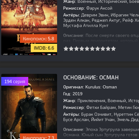
Жанр:
Военный, Исторический, Боев
Режиссер:
Фарук Аксой
Актёры:
Деврим Эвин, Ибрагим Чели
Эрден Алкан, Реджеп Актуг, Рейф Х
Мустафа Атилла Кунт
Описание:
После смерти своего отца
5.8
раз. Первым приоритетом, который
присоединение Константинополя, п
6.6
[is-parent][/is-parent]
ОСНОВАНИЕ: ОСМАН
194 серия
Оригинал:
Kurulus: Osman
Год:
2019
Жанр:
Приключения, Военный, Исто
Режиссер:
Фетхи Байрам, Метин Гю
Актёры:
Бурак Озчивит, Нуреттин Сё
Бусе Арслан, Йийит Учан, Эмель Де
Описание:
Эпоха Эртугрула завершил
Османа. Юный сын Эртугрула готов 
7.3