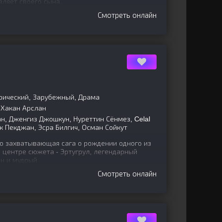
вляет своего сына,
Смотреть онлайн
рический, Зарубежный, Драма
 Хакан Арслан
н, Дженгиз Джошкун, Нуреттин Сёнмез, Celal
рк Пекджан, Эсра Билгич, Осман Сойкут
то захватывающая сага о рождении одного из
В центре сюжета - Эртугрул, легендарный
н и мудрый
Смотреть онлайн