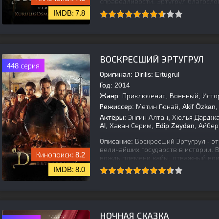
справедливости. Эртугрул благосло
7.8
[is-parent]
[/is-parent]
ВОСКРЕСШИЙ ЭРТУГРУЛ
448 серия
Оригинал:
Dirilis: Ertugrul
Год:
2014
Жанр:
Приключения, Военный, Исто
Режиссер:
Метин Гюнай, Akif Özkan,
Актёры:
Энгин Алтан, Хюлья Дарджа
Al, Хакан Серим, Edip Zeydan, Айбе
Описание:
Воскресший Эртугрул - э
величайших государств в истории. 
8.2
вождь племени кайы, отважный вои
8.0
[is-parent]
[/is-parent]
НОЧНАЯ СКАЗКА