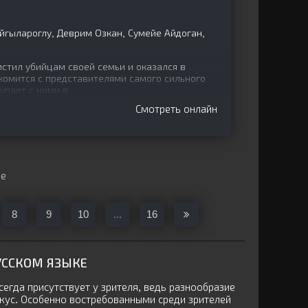
йгылароглу, Деврим Озкан, Сумейе Айдоган,
стил убийцам своей семьи и оказался в
комится с представителями самого сильного
упает с ними в
Смотреть онлайн
ще
8
9
10
...
16
УССКОМ ЯЗЫКЕ
егда присутствует у зрителя, ведь разнообразие
кус. Особенно востребованными среди зрителей