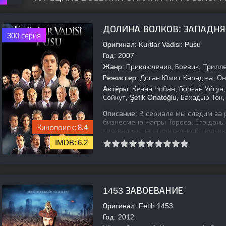
ДОЛИНА ВОЛКОВ: ЗАПАДНЯ
300 серия
Оригинал:
Kurtlar Vadisi: Pusu
Год:
2007
Жанр:
Приключения, Боевик, Трилл
Режиссер:
Доган Юмит Караджа, Ону
Актёры:
Кенан Чобан, Гюркан Уйгун,
Сойкут, Şefik Onatoğlu, Бахадыр Ток
Описание:
В сериале мы следим за 
бизнесмена Чагры Тороса. Его дочь
8.4
спускались на строительной люльке
6.2
[is-parent]
[/is-parent]
1453 ЗАВОЕВАНИЕ
Оригинал:
Fetih 1453
Год:
2012