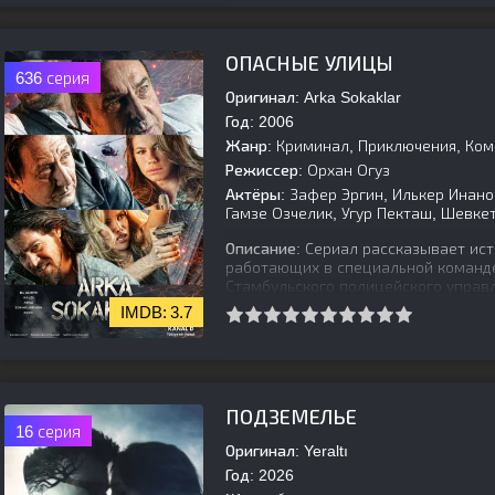
[is-parent]
[/is-parent]
ОПАСНЫЕ УЛИЦЫ
636 серия
Оригинал:
Arka Sokaklar
Год:
2006
Жанр:
Криминал, Приключения, Ком
Режиссер:
Орхан Огуз
Актёры:
Зафер Эргин, Илькер Инаног
Гамзе Озчелик, Угур Пекташ, Шевке
Описание:
Сериал рассказывает ист
работающих в специальной команд
Стамбульского полицейского управл
3.7
[is-parent]
[/is-parent]
ПОДЗЕМЕЛЬЕ
16 серия
Оригинал:
Yeraltı
Год:
2026