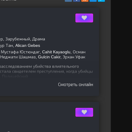
ер, Зарубежный, Драма
р Тан, Alican Gebes
 Мустафа Юстюндаг, Cahit Kayaoglu, Осман
, Неджати Шашмаз, Gulcin Cakir, Эрхан Уфак
расследованием убийства влиятельного
 стала свидетелем преступления, когда убийцы
. Полицейский
Смотреть онлайн