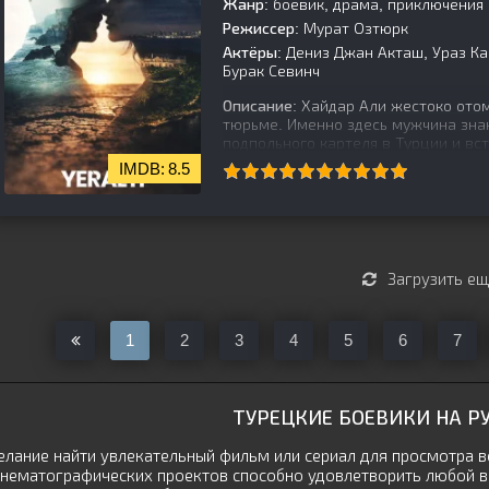
Жанр:
боевик, драма, приключения
Режиссер:
Мурат Озтюрк
Актёры:
Дениз Джан Акташ, Ураз Ка
Бурак Севинч
Описание:
Хайдар Али жестоко отом
тюрьме. Именно здесь мужчина зна
подпольного картеля в Турции и вст
8.5
[is-parent]
[/is-parent]
Загрузить е
1
2
3
4
5
6
7
ТУРЕЦКИЕ БОЕВИКИ НА Р
лание найти увлекательный фильм или сериал для просмотра вс
нематографических проектов способно удовлетворить любой в