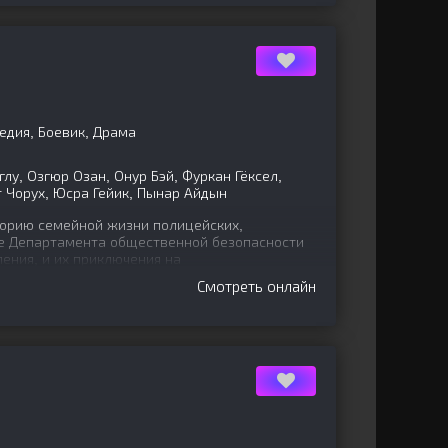
едия, Боевик, Драма
лу, Озгюр Озан, Онур Бэй, Фуркан Гёксел,
т Чорух, Юсра Гейик, Пынар Айдын
орию семейной жизни полицейских,
е Департамента общественной безопасности
ения, и их приключения на
Смотреть онлайн