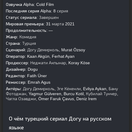
Озвучка Alpha:
Cold Film
Последняя серия Alpha:
8 серия
Статус сериала:
Завершен
Мировая премьера:
31 марта 2021
Продолжительность:
—
Жанр:
Комедия
Страна:
Турция
Сценарий:
Догу Демирколь, Murat Özsoy
Оператор:
Kaan Akgün, Ferhat Ayan
Продюссер:
Неджати Акпынар, Koray Köse
Дизайнер:
Dogu
Редактор:
Fatih Üner
Режиссер:
Emrah Agus
Актёры:
Догу Демирколь, Эге Кёкенли, Evliya Aykan, Бану
Фотоджан, Yagmur Gülveren, Burcu Kotil, Кубилай Тунчер,
Чагла Озавджи, Ömer Faruk Çavus, Deniz Irem
О чём турецкий сериал Догу на русском
языке