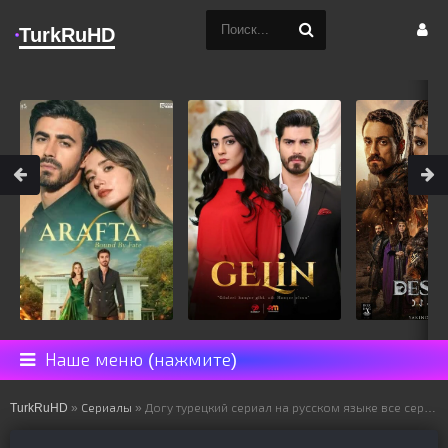
TurkRuHD
Наше меню (нажмите)
TurkRuHD
»
Сериалы
» Догу турецкий сериал на русском языке все серии смотреть онлайн бесплатно подряд