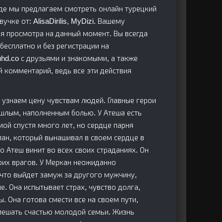
 где мы предлагаем смотреть онлайн турецкий
учке от: AlisaDirilis, MyDizi. Вашему
я просмотра на данный момент. Вы всегда
бесплатно и без регистрации на
ruhd.co с друзьями и знакомыми, а также
й комментарий, ведь все эти действия
 узнаем цену чувствам людей. Главные герои
шлым, наполненным болью. У Атеша есть
ой спустя много лет, но сердце парня
ан, который вынашивал в своем сердце в
о Атеш винит во всех своих страданиях. Он
оих врагов. У Меркан неожиданно
, что выйдет замуж за другого мужчину,
е. Она испытывает страх, чувство долга,
. Она готова смести все на своем пути,
мешать счастью молодой семьи. Жизнь