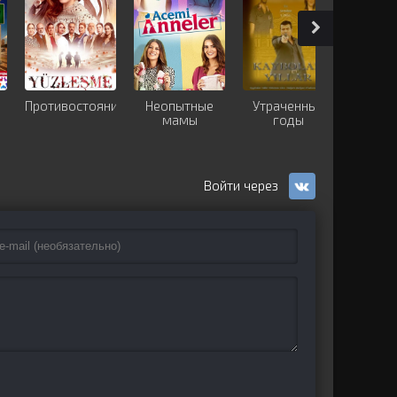
Противостояние
Неопытные
Утраченные
Ст
мамы
годы