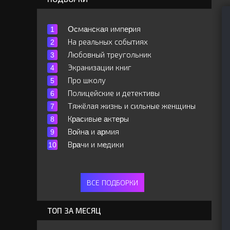
Ocмaнcкaя импepия
На реальных событиях
Любовный треугольник
Экранизации книг
Про школу
Полицейские и детективы
Тяжёлая жизнь и сильные женщины
Кpacивыe aктepы
Вoйнa и apмия
Вpaчи и мeдики
ВСЕ ПОДБОРКИ
ТОП ЗА МЕСЯЦ