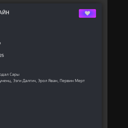
ЛАЙН
я
25
рдал Сары
ненц, Эзги Далгич, Эрол Яван, Первин Мерт