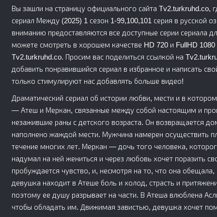
Вы зашли на страницу официального сайта Tv2.turkruhd.co,
сериал Между (2025) 1 сезон 1-99,100,101 серия в русской озв
вниманию предоставляются все доступные серии сериала дл
можете смотреть в хорошем качестве HD 720 и FullHD 1080 
Tv2.turkruhd.co. Просим вас поделиться ссылкой на Tv2.turk
добавить понравившийся сериал в избранное и написать сво
только стимулируют нас добавлять больше видео!
Драматический сериал об истории любви, мести и в котором
— Атеш и Меркан, связанные между собой настоящим и про
незажившие раны с детского возраста. Он возвращается дом
наполнено жаждой мести. Мужчина намерен осуществить пл
течение многих лет. Меркан — дочь того человека, которог
надумал на ней жениться и через любовь хочет поразить св
пробуждается чувство, и, несмотря на то, что она обещала
девушка находит в Атеше боль и холод, страсть и притяжени
поэтому ее душу разрывает на части. В Атеша влюблена Аслы
чтобы обладать им. Движимая завистью, девушка хочет по