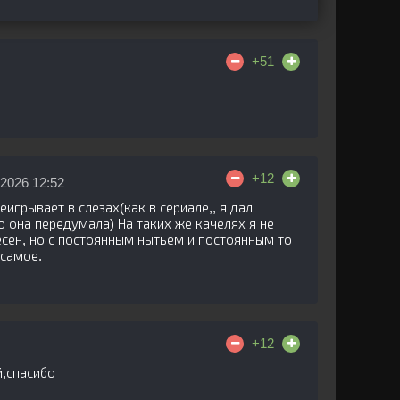
+51
+12
2026 12:52
игрывает в слезах(как в сериале,, я дал
о она передумала) На таких же качелях я не
есен, но с постоянным нытьем и постоянным то
 самое.
+12
й,спасибо