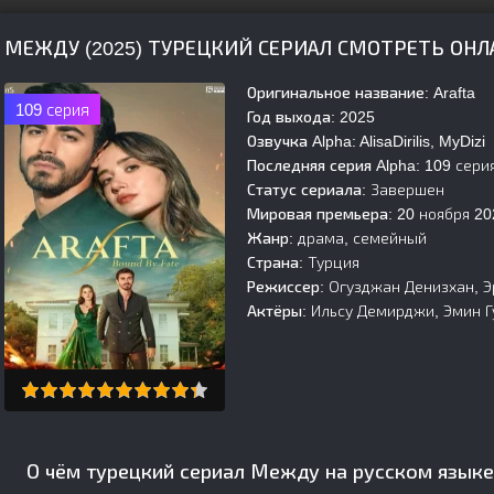
МЕЖДУ (2025) ТУРЕЦКИЙ СЕРИАЛ СМОТРЕТЬ ОН
Оригинальное название:
Arafta
109 серия
Год выхода:
2025
Озвучка Alpha:
AlisaDirilis, MyDizi
Последняя серия Alpha:
109 сери
Статус сериала:
Завершен
Мировая премьера:
20 ноября 20
Жанр:
драма, семейный
Страна:
Турция
Режиссер:
Огузджан Денизхан, Э
Актёры:
Ильсу Демирджи, Эмин Гу
О чём турецкий сериал Между на русском языке