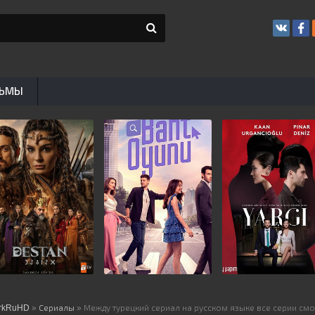
ЬМЫ
rkRuHD
»
Сериалы
» Между турецкий сериал на русском языке все серии см