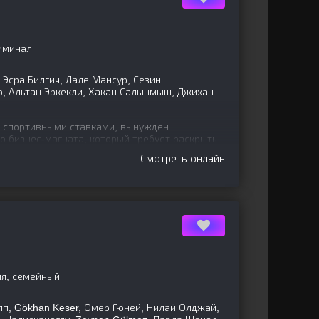
риминал
Эсра Билгич, Лале Мансур, Сезин
, Альтан Эркекли, Хакан Салынмыш, Джихан
 спортивными ставками, вынужден
о бизнес-магната, который требует раскрыть
Смотреть онлайн
ия, семейный
п, Gökhan Keser, Омер Гюней, Нилай Олджай,