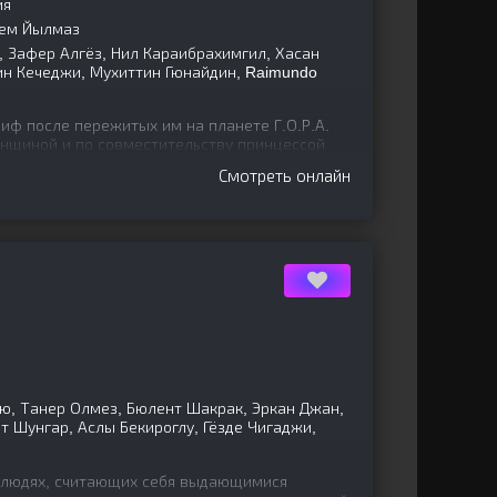
ия
жем Йылмаз
 Зафер Алгёз, Нил Караибрахимгил, Хасан
тин Кечеджи, Мухиттин Гюнайдин, Raimundo
иф после пережитых им на планете Г.О.Р.А.
нщиной и по совместительству принцессой
млю. Здесь он
Смотреть онлайн
ю, Танер Олмез, Бюлент Шакрак, Эркан Джан,
 Шунгар, Аслы Бекироглу, Гёзде Чигаджи,
 людях, считающих себя выдающимися