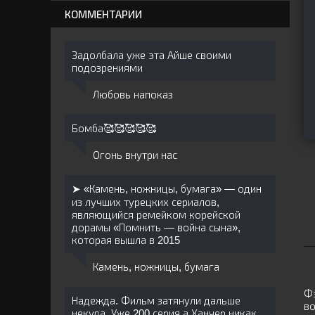
КОММЕНТАРИИ
Задолбала уже эта Айше своими
подозрениями
Любовь напоказ
Бомба🥰🥰🥰🥰🥰
Огонь внутри нас
➤ «Камень, ножницы, бумага» — один
из лучших турецких сериалов,
являющийся ремейком корейской
дорамы «Помнить — война сына»,
которая вышла в 2015
Камень, ножницы, бумага
Фэ
Надежда. Фильм затянули дальше
во
некуда. Уже 200 серия а Ханчер никак