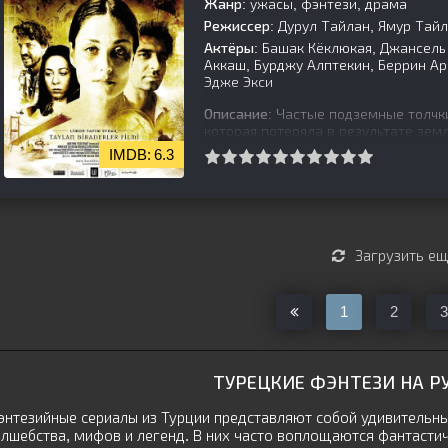
Жанр:
ужасы, фэнтези, драма
Режиссер:
Дурул Тайлан, Ямур Тай
Актёры:
Башак Кёклюкая, Джансель Э
Аккаш, Бурджу Алптекин, Беррин Ары
Эдже Экси
Описание:
Частые подземные толчки
которая потеряла в результате зем
испытывающий страх перед ожида
6.3
[is-parent]
[/is-parent]
Загрузить е
1
2
3
ТУРЕЦКИЕ ФЭНТЕЗИ НА Р
нтезийные сериалы из Турции представляют собой удивительны
лшебства, мифов и легенд. В них часто воплощаются фантасти