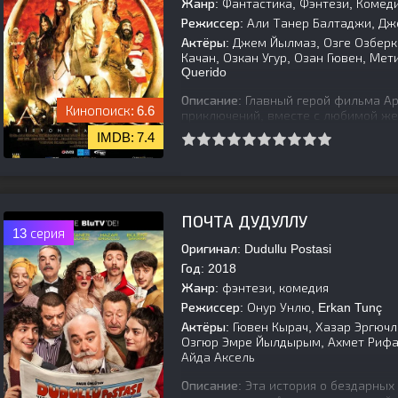
Жанр:
Фантастика, Фэнтези, Комед
Режиссер:
Али Танер Балтаджи, Д
Актёры:
Джем Йылмаз, Озге Озберк,
Качан, Озкан Угур, Озан Гювен, Ме
Querido
Описание:
Главный герой фильма Ар
6.6
приключений, вместе с любимой же
Г.О.Р.Ы. Джеку, возвращается на Зе
7.4
[is-parent][/is-parent]
ПОЧТА ДУДУЛЛУ
13 серия
Оригинал:
Dudullu Postasi
Год:
2018
Жанр:
фэнтези, комедия
Режиссер:
Онур Унлю, Erkan Tunç
Актёры:
Гювен Кырач, Хазар Эргючл
Озгюр Эмре Йылдырым, Ахмет Рифат
Айда Аксель
Описание:
Эта история о бездарных