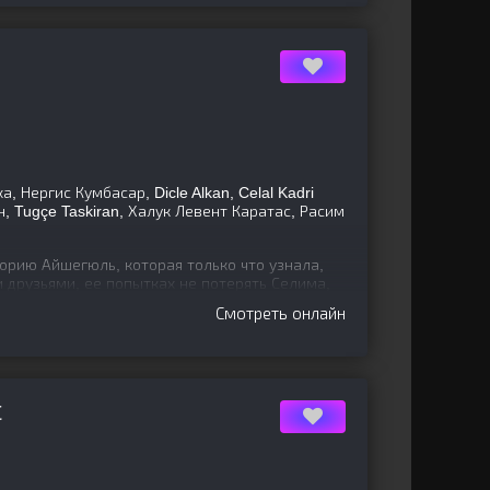
, Нергис Кумбасар, Dicle Alkan, Celal Kadri
н, Tugçe Taskiran, Халук Левент Каратас, Расим
орию Айшегюль, которая только что узнала,
и друзьями, ее попытках не потерять Селима,
угче, и о
Смотреть онлайн
С