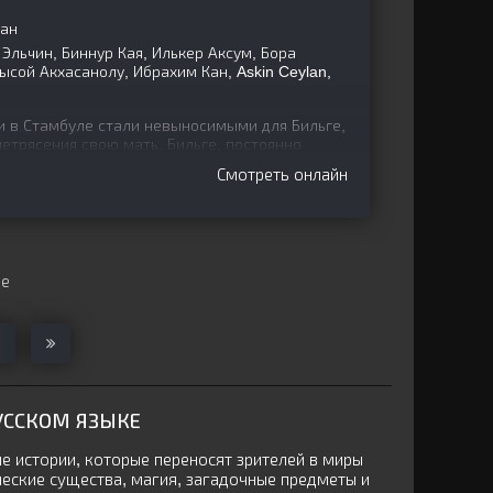
лан
льчин, Биннур Кая, Илькер Аксум, Бора
сой Акхасанолу, Ибрахим Кан, Askin Ceylan,
 в Стамбуле стали невыносимыми для Бильге,
летрясения свою мать. Бильге, постоянно
емым сильным
Смотреть онлайн
ще
УССКОМ ЯЗЫКЕ
е истории, которые переносят зрителей в миры
ческие существа, магия, загадочные предметы и