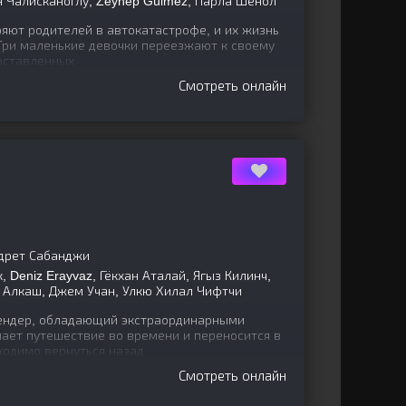
н Чалисканоглу, Zeynep Gülmez, Парла Шенол
яют родителей в автокатастрофе, и их жизнь
 Три маленькие девочки переезжают к своему
 оставленных
Смотреть онлайн
удрет Сабанджи
, Deniz Erayvaz, Гёкхан Аталай, Ягыз Килинч,
ак Алкаш, Джем Учан, Улкю Хилал Чифтчи
ендер, обладающий экстраординарными
ает путешествие во времени и переносится в
бходимо вернуться назад
Смотреть онлайн