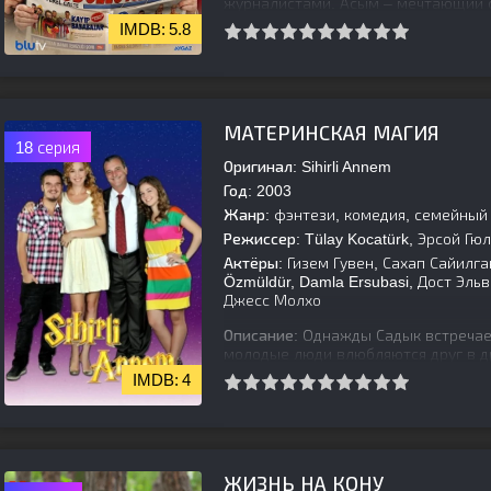
журналистами. Асым – мечтающий 
деревеньке Дудуллу издавать местн
5.8
[is-parent]
[/is-parent]
МАТЕРИНСКАЯ МАГИЯ
18 серия
Оригинал:
Sihirli Annem
Год:
2003
Жанр:
фэнтези, комедия, семейный
Режиссер:
Tülay Kocatürk, Эрсой Гю
Актёры:
Гизем Гувен, Сахап Сайилга
Özmüldür, Damla Ersubasi, Дост Эль
Джесс Молхо
Описание:
Однажды Садык встречает
молодые люди влюбляются друг в д
настроена против их брака, она во
4
[is-parent]
[/is-parent]
ЖИЗНЬ НА КОНУ