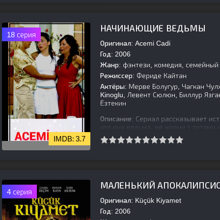
[is-parent]
[/is-parent]
НАЧИНАЮЩИЕ ВЕДЬМЫ
18 серия
Оригинал:
Acemi Cadi
Год:
2006
Жанр:
фэнтези, комедия, семейный
Режиссер:
Фериде Кайтан
Актёры:
Мерве Болугур, Чагкан Чулха
Kinoglu, Левент Сюлюн, Биллур Язга
Ёзтекин
Описание:
Сериал рассказывает ист
что она ведьма, ее жизни с тетями 
парня, который ей нравится, из-за Т
3.7
[is-parent]
[/is-parent]
МАЛЕНЬКИЙ АПОКАЛИПСИ
4 серия
Оригинал:
Küçük Kiyamet
Год:
2006