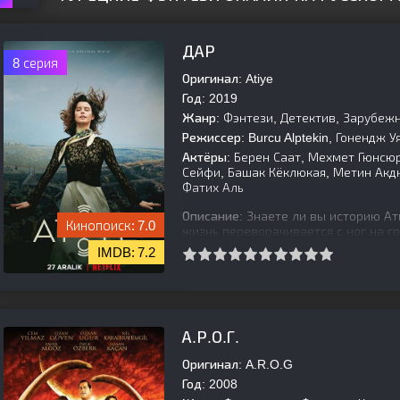
ДАР
8 серия
Оригинал:
Atiye
Год:
2019
Жанр:
Фэнтези, Детектив, Зарубеж
Режиссер:
Burcu Alptekin, Гонендж У
Актёры:
Берен Саат, Мехмет Гюнсю
Сейфи, Башак Кёклюкая, Метин Акд
Фатих Аль
Описание:
Знаете ли вы историю Ат
7.0
жизнь переворачивается с ног на го
древнему комплексу Гёбекли-Пеке в
7.2
[is-parent]
[/is-parent]
А.Р.О.Г.
Оригинал:
A.R.O.G
Год:
2008