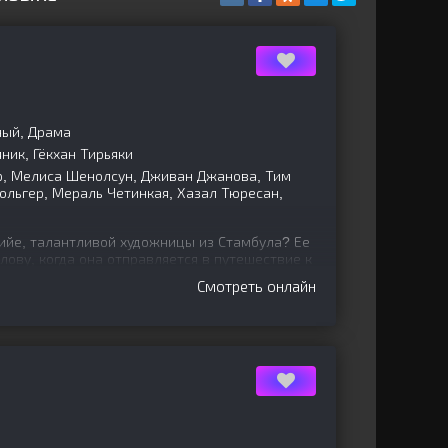
ный, Драма
яник, Гёкхан Тирьяки
р, Мелиса Шенолсун, Дживан Джанова, Тим
юльгер, Мераль Четинкая, Хазал Тюресан,
ийе, талантливой художницы из Стамбула? Ее
лову, когда она отправляется в путешествие к
 поисках
Смотреть онлайн