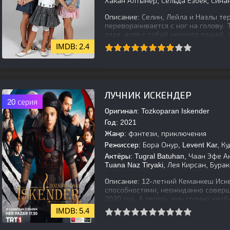
Хакан Алтынер, Сельда Ёзбек, Сина
Описание:
Селин, Лейла и Назлы тер
переворачивается с ног на голову.
дяде, взяв с собой немного вещей,
2.4
[is-parent]
[/is-parent]
ЛУЧНИК ИСКЕНДЕР
20 серия
Оригинал:
Tozkoparan Iskender
Год:
2021
Жанр:
фэнтези, приключения
Режиссер:
Бора Онур, Levent Kar, К
Актёры:
Tugral Batuhan, Чаан Эфе Ак
Tuana Naz Tiryaki, Лея Кирсан, Бур
Описание:
12-летний Кеманкеш Иск
способностями, неожиданно соверш
2020 год. А теперь ему срочно нео
5.4