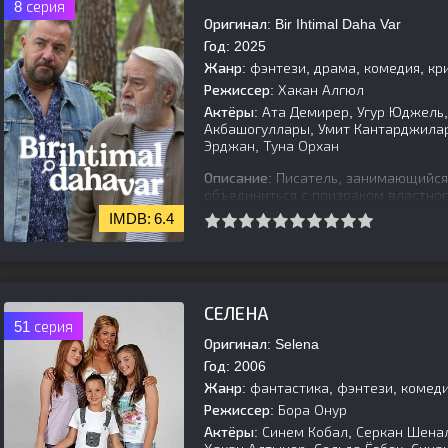
8 серия
Оригинал:
Bir Ihtimal Daha Var
Год:
2025
Жанр:
фэнтези, драма, комедия, к
Режиссер:
Хакан Алгюл
Актёры:
Ата Демирер, Угур Юджель, 
Акбашогуллары, Умит Кантарджилар
Эрджан, Туна Орхан
Описание:
Писатель, занимающийся
объединиться с призраком властног
его собственное дело об убийстве.
6.4
[is-parent]
[/is-parent]
СЕЛЕНА
51 серия
Оригинал:
Selena
Год:
2006
Жанр:
фантастика, фэнтези, комед
Режиссер:
Бора Онур
Актёры:
Синем Кобал, Серкан Шенал