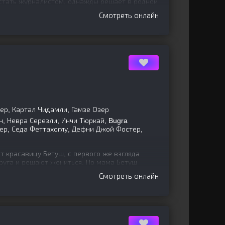
стать журналистом, однажды решает в родной
ую газету. Наивный
Смотреть онлайн
лер, Картал Чидамли, Гамзе Озер
н, Невра Серезли, Инчи Тюркай, Bugra
вер, Седа Феттахоглу, Дефни Джой Фостер,
 красавицу Бетуш, с первого же взгляда
руга и решают жениться. Но мама Бетуш
лшебница и сделает все,
Смотреть онлайн