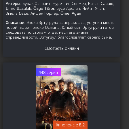
Актёры:
Бурак Озчивит, Нуреттин Сёнмез, Рагып Саваш,
Emre Basalak, Özge Törer, Бусе Арслан, Йийит Учан,
Эмель Деде, Айшен Гюрлер, Ömer Agan
Описание:
Эпоха Эртугрула завершилась, уступив место
новой главе - эпохе Османа. Юный сын Эртугрула готов
следовать по стопам отца, неся его знамя
справедливости. Эртугрул благословляет своего сына,
Смотреть онлайн
448 серия
8.2