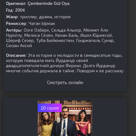
Оригинал:
Çemberimde Gül Oya
Год:
2004
Жанр:
триллер, драма, история
Режиссер:
Чаган Ырмак
Актёры:
Озге Озберк, Сельда Алькор, Мехмет Али
Нуроглу, Мелиса Сёзен, Кенан Баль, Ишил Юджесой,
Шериф Сезер, Туба Бюйюкюстюн, Гонджагюль Сунар,
Сюзан Аксой
Описание:
Эта история о молодости в семидесятые годы,
которую поведала мать Йурданур своей
двадцатипятилетней дочери Ферихи. Долго Йурданур
многие события держала в тайне. Поводом к ее рассказу
Смотреть онлайн
10 серия