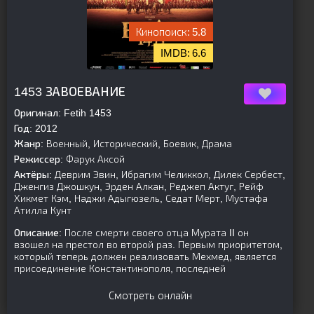
5.8
6.6
[is-parent][/is-parent]
1453 ЗАВОЕВАНИЕ
Оригинал:
Fetih 1453
Год:
2012
Жанр:
Военный, Исторический, Боевик, Драма
Режиссер:
Фарук Аксой
Актёры:
Деврим Эвин, Ибрагим Челиккол, Дилек Сербест,
Дженгиз Джошкун, Эрден Алкан, Реджеп Актуг, Рейф
Хикмет Кэм, Наджи Адыгюзель, Седат Мерт, Мустафа
Атилла Кунт
Описание:
После смерти своего отца Мурата II он
взошел на престол во второй раз. Первым приоритетом,
который теперь должен реализовать Мехмед, является
присоединение Константинополя, последней
Смотреть онлайн