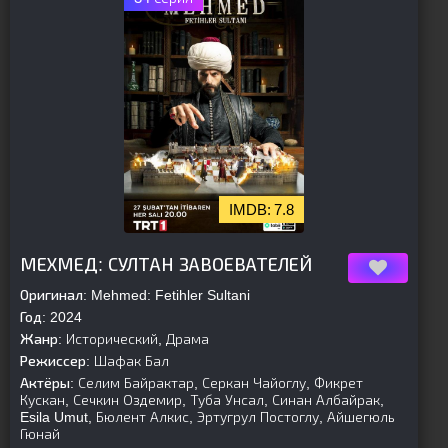
7.8
[is-parent]
[/is-parent]
МЕХМЕД: СУЛТАН ЗАВОЕВАТЕЛЕЙ
Оригинал:
Mehmed: Fetihler Sultani
Год:
2024
Жанр:
Исторический, Драма
Режиссер:
Шафак Бал
Актёры:
Селим Байрактар, Серкан Чайоглу, Фикрет
Кускан, Сечкин Оздемир, Туба Унсал, Синан Албайрак,
Esila Umut, Бюлент Алкис, Эртугрул Постоглу, Айшегюль
Гюнай