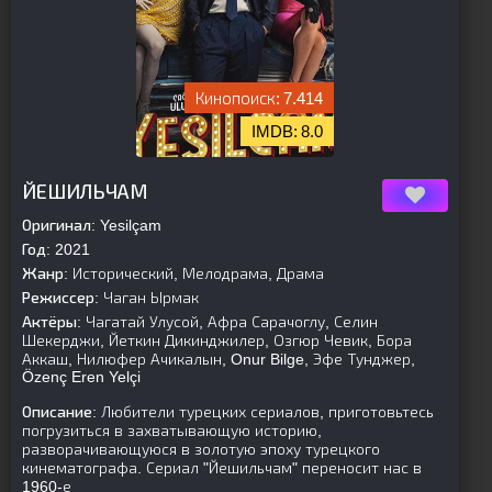
7.414
8.0
[is-parent]
[/is-parent]
ЙЕШИЛЬЧАМ
Оригинал:
Yesilçam
Год:
2021
Жанр:
Исторический, Мелодрама, Драма
Режиссер:
Чаган Ырмак
Актёры:
Чагатай Улусой, Афра Сарачоглу, Селин
Шекерджи, Йеткин Дикинджилер, Озгюр Чевик, Бора
Аккаш, Нилюфер Ачикалын, Onur Bilge, Эфе Тунджер,
Özenç Eren Yelçi
Описание:
Любители турецких сериалов, приготовьтесь
погрузиться в захватывающую историю,
разворачивающуюся в золотую эпоху турецкого
кинематографа. Сериал "Йешильчам" переносит нас в
1960-е