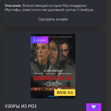
Описание:
Впечатляющая история Муслихуддина
Мустафы, известного как духовный султан Стамбула.
Смотреть онлайн
1 серия
8.6
[is-parent]
[/is-parent]
УЗОРЫ ИЗ РОЗ