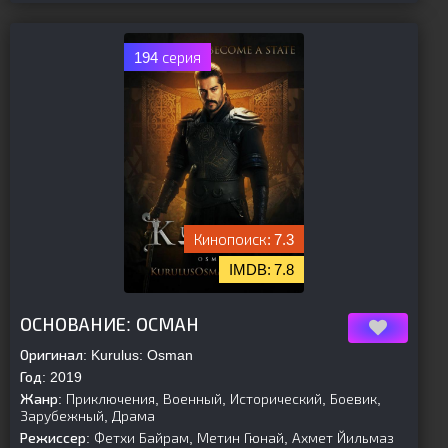
194 серия
7.3
7.8
[is-parent]
[/is-parent]
ОСНОВАНИЕ: ОСМАН
Оригинал:
Kurulus: Osman
Год:
2019
Жанр:
Приключения, Военный, Исторический, Боевик,
Зарубежный, Драма
Режиссер:
Фетхи Байрам, Метин Гюнай, Ахмет Йильмаз