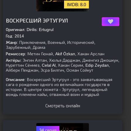
8.0
[is-parent]
[/is-parent]
ВОСКРЕСШИЙ ЭРТУГРУЛ
Оригинал:
Dirilis: Ertugrul
Год:
2014
Жанр:
Приключения, Военный, Исторический,
Зарубежный, Драма
Режиссер:
Метин Гюнай, Akif Özkan, Хакан Арслан
Актёры:
Энгин Алтан, Хюлья Дарджан, Дженгиз Джошкун,
Нуреттин Сёнмез, Celal Al, Хакан Серим, Edip Zeydan,
Айберк Пекджан, Эсра Билгич, Осман Сойкут
Описание:
Воскресший Эртугрул - это захватывающая
сага о рождении одного из величайших государств в
истории. В центре сюжета - Эртугрул, легендарный
вождь племени кайы, отважный воин и мудрый
Смотреть онлайн
34 серия