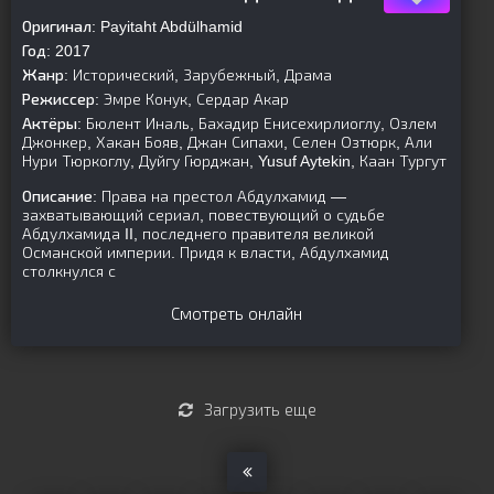
Оригинал:
Payitaht Abdülhamid
Год:
2017
Жанр:
Исторический, Зарубежный, Драма
Режиссер:
Эмре Конук, Сердар Акар
Актёры:
Бюлент Иналь, Бахадир Енисехирлиоглу, Озлем
Джонкер, Хакан Бояв, Джан Сипахи, Селен Озтюрк, Али
Нури Тюркоглу, Дуйгу Гюрджан, Yusuf Aytekin, Каан Тургут
Описание:
Права на престол Абдулхамид —
захватывающий сериал, повествующий о судьбе
Абдулхамида II, последнего правителя великой
Османской империи. Придя к власти, Абдулхамид
столкнулся с
Смотреть онлайн
Загрузить еще