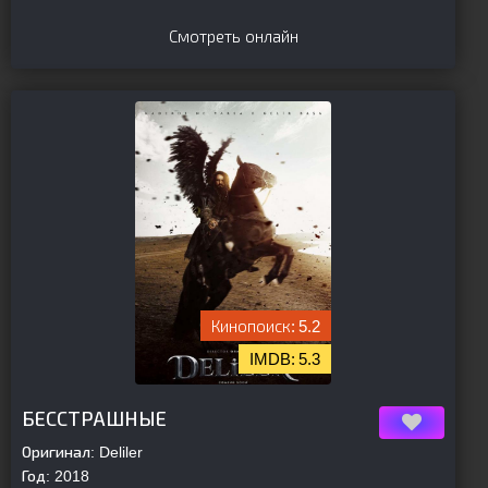
Смотреть онлайн
5.2
5.3
[is-parent][/is-parent]
БЕССТРАШНЫЕ
Оригинал:
Deliler
Год:
2018