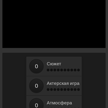
Сюжет
Актерская игра
Атмосфера