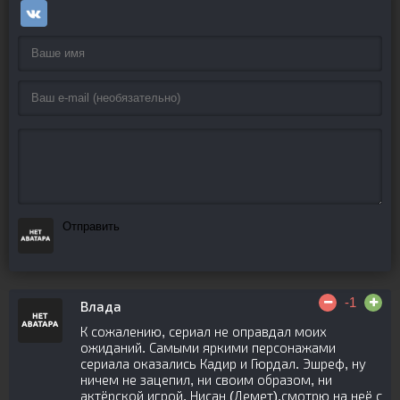
Отправить
-1
Влада
К сожалению, сериал не оправдал моих
ожиданий. Самыми яркими персонажами
сериала оказались Кадир и Гюрдал. Эшреф, ну
ничем не зацепил, ни своим образом, ни
актёрской игрой. Нисан (Демет),смотрю на неё с