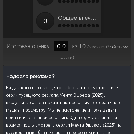
Общее впечатление
Итоговая оценка:
0.0
из 10
(голосов:
0
/
История
оценок
)
Надоела реклама?
Ни для кого не секрет, чтобы бесплатно смотреть все
серии турецкого сериалa Мечта Эшрефа (2025),
владельцы сайтов показывают рекламу, которая часто
мешает просмотру. Мы не исключение и тоже ведем
показ качественной рекламы. Однако, мы оставляем
возможность смотреть сериал Мечта Эшрефа (2025) на
русском языке без рекламы и в хорошем качестве