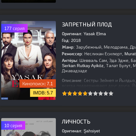
[is-parent]
[/is-parent]
ЗАПРЕТНЫЙ ПЛОД
177 серия
Оригинал:
Yasak Elma
Год:
2018
Жанр:
Зарубежный, Мелодрама, Др
Режиссер:
Неслихан Есилюрт, Murat 
Актёры:
Шевваль Сам, Эда Эдже, Ба
Serkan Rutkay Ayiköz, Талат Булут,
Джавадзаде
Описание:
Сестры Зейнеп и Йылдыз,
7.1
всегда поддерживают друг друга. Й
предлагает ей план, чтобы избавит
5.7
[is-parent]
[/is-parent]
ЛИЧНОСТЬ
10 серия
Оригинал:
Şahsiyet