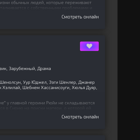
жизни обычных людей, которые переживают
сталкивается с собственными проблемами и
сто в мире. Главный
Смотреть онлайн
вик, Зарубежный, Драма
енолсун, Уур Юджел, Эзги Шенлер, Джанер
к Хэлилай, Шебнем Хассанисоуги, Хюлья Дуяр,
ие" у главной героини Рюйи не складываются
ся в Сирию на поиски матери, о которой ей
уф
Смотреть онлайн