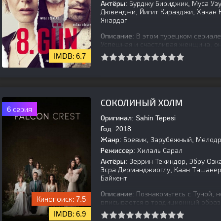
Актёры:
Бурджу Бириджик, Муса Узу
Дювенджи, Йигит Киразджи, Хакан К
Янардаг
Описание:
В этом турецком сериале
Успешная и счастливая женщина, он
Стремясь раскрыть тайну убийства,
6.7
[is-parent]
[/is-parent]
СОКОЛИНЫЙ ХОЛМ
6 серия
Оригинал:
Sahin Tepesi
Год:
2018
Жанр:
Боевик, Зарубежный, Мелод
Режиссер:
Хилаль Сарал
Актёры:
Зеррин Текиндор, Эбру Озка
Эсра Дерманджиоглу, Каан Ташанер
Байкент
Описание:
Познакомьтесь с Туной, 
7.5
вписывается в традиционный образ 
леди, талантливая парфюмер и забо
6.9