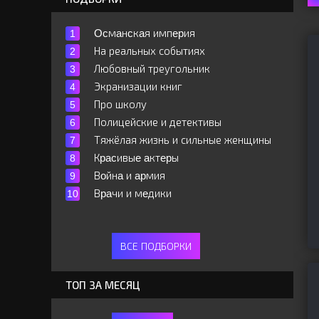
Ocмaнcкaя импepия
На реальных событиях
Любовный треугольник
Экранизации книг
Про школу
Полицейские и детективы
Тяжёлая жизнь и сильные женщины
Кpacивыe aктepы
Вoйнa и apмия
Вpaчи и мeдики
ВСЕ ПОДБОРКИ
ТОП ЗА МЕСЯЦ