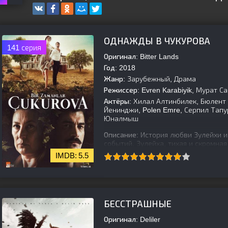
ОДНАЖДЫ В ЧУКУРОВА
141 серия
Оригинал:
Bitter Lands
Год:
2018
Жанр:
Зарубежный, Драма
Режиссер:
Evren Karabiyik, Мурат С
Актёры:
Хилал Алтинбилек, Бюлент П
Йенинджи, Polen Emre, Серпил Тапур, 
Юналмыш
Описание:
История любви Зулейхи и
событий. Зулейха, тихая и скромна
влюбляется в автомеханика Йылмаз
5.5
[is-parent]
[/is-parent]
БЕССТРАШНЫЕ
Оригинал:
Deliler