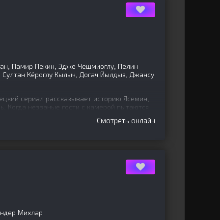
ан, Памир Пекин, Эдже Чешмиоглу, Пелин
, Султан Кёроглу Кылыч, Догач Йылдыз, Джансу
цкий сериал рассказывает историю Ясемин,
. Когда незваные гости с камерой пытаются
 изъявляет желание
Смотреть онлайн
Эндер Михлар