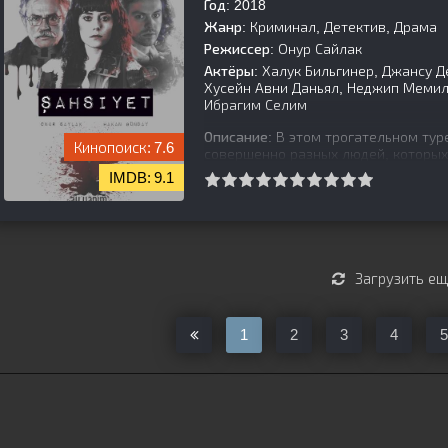
Год:
2018
Жанр:
Криминал, Детектив, Драма
Режиссер:
Онур Сайлак
Актёры:
Халук Бильгинер, Джансу Д
Хусейн Авни Даньял, Неджип Мемили
Ибрагим Селим
Описание:
В этом трогательном тур
7.6
совершенно разных людей, которы
Агах, много лет прослуживший в го
9.1
[is-parent]
[/is-parent]
Загрузить е
1
2
3
4
5