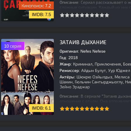
Описание:
Сериал рассказывает о 
7.2
сложные ситуации. Каждый из них 
сомнениями, пытаясь найти свое ме
7.5
[is-parent]
[/is-parent]
ЗАТАИВ ДЫХАНИЕ
10 серия
Оригинал:
Nefes Nefese
Год:
2018
Жанр:
Криминал, Приключения, Бое
Режиссер:
Айдын Булут, Уур Юджел
Актёры:
Шюкрю Озйылдыз, Мелиса Ш
Шахин, Гюльчин Сантырджыоглу, Ни
Зейно Эраджар
Описание:
В сериале "Затаив дыхан
отношения с отцом. Она отправляет
рассказал незнакомый человек. Юс
6.1
[is-parent]
[/is-parent]