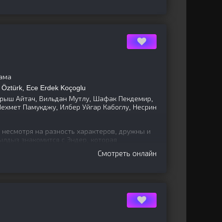
ама
Öztürk, Ece Erdek Koçoglu
рыш Айтач, Вильдан Мутлу, Шафак Пекдемир,
 Мехмет Памукджу, Илбер Уйгар Кабоглу, Несрин
 несмотря на разность характеров, дружны и
ылдыз знакомится с Эндер, которая
ься от мужа. А Зейнеп
Смотреть онлайн