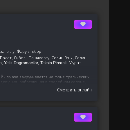
арачоглу, Фарук Тебер
олат, Сибель Ташчиоглу, Селин Генч, Селин
Yeliz Dogramacilar, Teksin Pircanli, Мурат
 Йылмаза закручивается на фоне трагических
я девушка, работающая в свадебном салоне,
а. Однако их
Смотреть онлайн