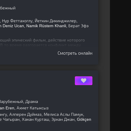
убежный
, Нур Феттахоглу, Йеткин Дикинджилер,
 Deniz Ucan, Namik Rüstem Khanli, Берат Эфэ
ющий эпический фильм, действие которого
 В то время разгорается конфликт между
ей и воинственным
Смотреть онлайн
 Зарубежный, Драма
an Eren, Ахмет Катыксыз
ангу, Алперен Дуймаз, Мелиса Аслы Памук,
е Чагыран, Хакан Курташ, Эркан Джан, Gökçen