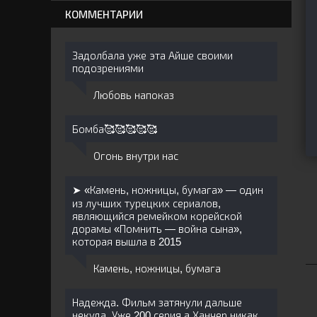
КОММЕНТАРИИ
Задолбала уже эта Айше своими
подозрениями
Любовь напоказ
Бомба🥰🥰🥰🥰🥰
Огонь внутри нас
➤ «Камень, ножницы, бумага» — один
из лучших турецких сериалов,
являющийся ремейком корейской
дорамы «Помнить — война сына»,
которая вышла в 2015
Камень, ножницы, бумага
Надежда. Фильм затянули дальше
некуда. Уже 200 серия а Ханчер никак