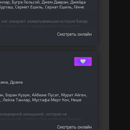
нлар, Бугра Гюльсой, Джем Давран, Джейда
урташ, Сермет Ешиль, Серхат Ешиль, Гёкче
 нас ожидает захватывающая история Бахар.
а теряет мать и подвергается опасности.
 Бахар
Смотреть онлайн
рама, Драма
н, Боран Кузум, Айбюке Пусат, Мурат Айген,
, Лейла Танлар, Мустафа Мерт Коч, Неше
незаурядной женщиной, которая не
восточной супруги. Она успешная бизнес-
тливая дочь. Однако ее дядя,
Смотреть онлайн