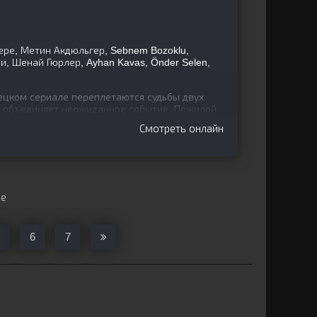
ере, Метин Акдюльгер, Sebnem Bozoklu,
, Шенай Гюрлер, Ayhan Kavas, Önder Selen,
ецком сериале переплетаются судьбы двух
х объединяет неожиданное событие. Пожилой
сударственных
Смотреть онлайн
ще
6
7