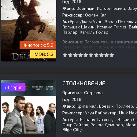
Год:
2018
Жанр:
Военный, Исторический, Зар
Режиссер:
Осман Кая
Актёры:
Джем Учан, Эркан Петеккая
Гюльшах Шахин, Исмаил Филиз, Batin
Парлар, Камиль Гюлер
Описание:
Погрузитесь в захватыва
5.2
разворачивается в бурном XV веке.
могущественной Османской импери
5.3
[is-parent][/is-parent]
СТОЛКНОВЕНИЕ
74 серия
Оригинал:
Carpisma
Год:
2018
Жанр:
Криминал, Боевик, Триллер,
Режиссер:
Улуч Байрактар, Ufuk Hak
Актёры:
Кыванч Татлытуг, Эльчин С
Онур Сайлак, Рожда Демирер, Мерв
Bilge Çiftçi