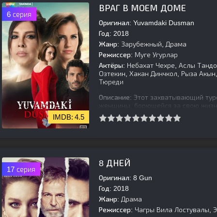
ВРАГ В МОЕМ ДОМЕ
6 серия
Оригинал:
Yuvamdaki Dusman
Год:
2018
Жанр:
Зарубежный, Драма
Режиссер:
Муге Угурлар
Актёры:
Небахат Чехре, Аслы Тандо
Озтекин, Хакан Динчкол, Рыза Акын
Тюреди
Описание:
Этот захватывающий туре
женщины, борющейся за свою жизнь
войти в ее палату, она неожиданно
4.5
[is-parent]
[/is-parent]
8 ДНЕЙ
17 серия
Оригинал:
8 Gun
Год:
2018
Жанр:
Драма
Режиссер:
Чагры Вила Лостувалы, 