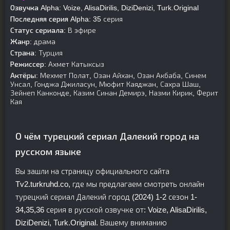
Озвучка Alpha:
Voize, AlisaDirilis, DiziDenizi, Turk.Original
Последняя серия Alpha:
35 серия
Статус сериала:
В эфире
Жанр:
драма
Страна:
Турция
Режиссер:
Ахмет Катыксыз
Актёры:
Мехмет Полат, Озан Айхан, Озан Акбаба, Синем
Унсал, Гонджа Джиласун, Мюфит Каяджан, Сахра Шаш,
Зейнеп Канконде, Казим Синан Демирэ, Назми Кирик, Ферит
Кая
О чём турецкий сериал Далекий город на
русском языке
Вы зашли на страницу официального сайта
Tv2.turkruhd.co, где мы предлагаем смотреть онлайн
турецкий сериал Далекий город (2024) 1-2 сезон 1-
34,35,36 серия в русской озвучке от: Voize, AlisaDirilis,
DiziDenizi, Turk.Original. Вашему вниманию