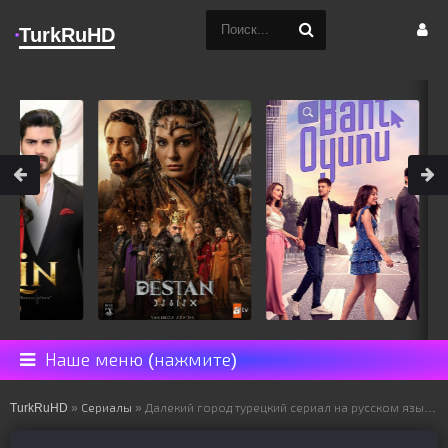
TurkRuHD
Наше меню (нажмите)
TurkRuHD
»
Сериалы
» Далекий город турецкий сериал на русском языке все серии смотреть онлайн бесплатно подряд