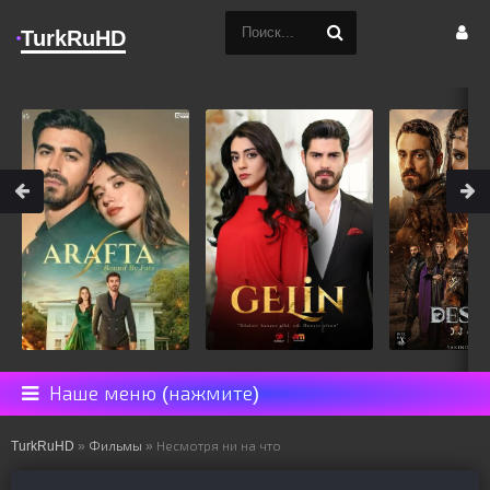
TurkRuHD
Наше меню (нажмите)
TurkRuHD
»
Фильмы
» Несмотря ни на что