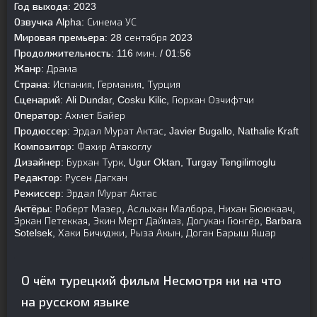
Год выхода:
2023
Озвучка Alpha:
Синема УС
Мировая премьера:
28 сентября 2023
Продолжительность:
116 мин. / 01:56
Жанр:
Драма
Страна:
Испания, Германия, Турция
Сценарий:
Ali Dundar, Cosku Kilic, Гюрхан Озчифтчи
Оператор:
Ахмет Байер
Продюссер:
Эрдал Мурат Актас, Javier Bugallo, Nathalie Kraft
Композитор:
Фахир Атакоглу
Дизайнер:
Бурхан Турк, Ugur Oktan, Turgay Tengilimoglu
Редактор:
Русен Дагхан
Режиссер:
Эрдал Мурат Актас
Актёры:
Роберт Мазер, Аслыхан Малбора, Нихан Бююкаач,
Эркан Петеккая, Экин Мерт Даймаз, Догукан Гюнгёр, Barbara
Sotelsek, Хаки Бичиджи, Рыза Акын, Доган Барыш Яшар
О чём турецкий фильм Несмотря ни на что
на русском языке