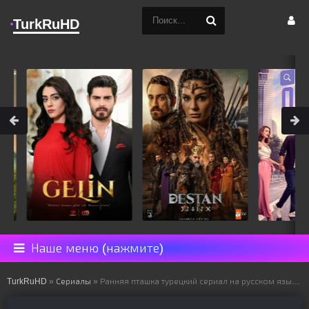
TurkRuHD
Наше меню (нажмите)
TurkRuHD
»
Сериалы
» Ранняя пташка турецкий сериал на русском языке все серии смотреть онлайн бесплатно подряд