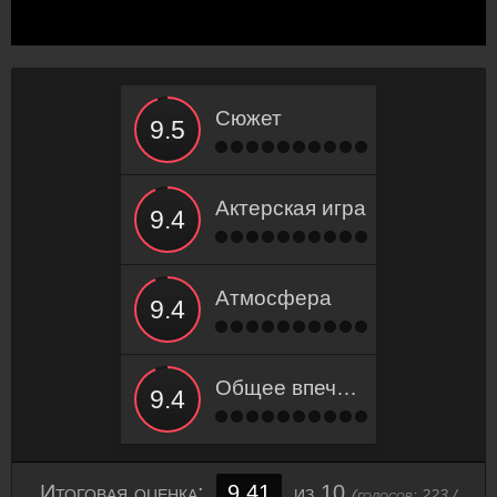
Сюжет
Актерская игра
Атмосфера
Общее впечатление
Итоговая оценка:
9.41
из 10
(голосов:
223
/