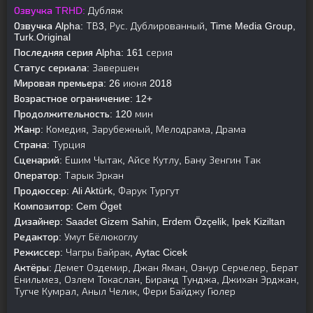
Озвучка TRHD:
Дубляж
Озвучка Alpha:
ТВ3, Рус. Дублированный, Time Media Group,
Turk.Original
Последняя серия Alpha:
161 серия
Статус сериала:
Завершен
Мировая премьера:
26 июня 2018
Возрастное ограничение:
12+
Продолжительность:
120 мин
Жанр:
Комедия, Зарубежный, Мелодрама, Драма
Страна:
Турция
Сценарий:
Ешим Чытак, Айсе Кутлу, Бану Зенгин Так
Оператор:
Тарык Эркан
Продюссер:
Ali Aktürk, Фарук Тургут
Композитор:
Cem Öget
Дизайнер:
Saadet Gizem Sahin, Erdem Özçelik, Ipek Kiziltan
Редактор:
Умут Бёлюкоглу
Режиссер:
Чагры Байрак, Aytac Cicek
Актёры:
Демет Оздемир, Джан Яман, Ознур Серчелер, Берат
Енильмез, Озлем Токаслан, Биранд Тунджа, Джихан Эрджан,
Тугче Кумрал, Аныл Челик, Фери Байджу Гюлер