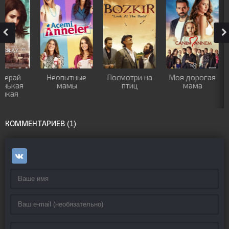
Посмотри на
Моя дорогая
8 дней
В ожида
птиц
мама
весн
КОММЕНТАРИЕВ (1)